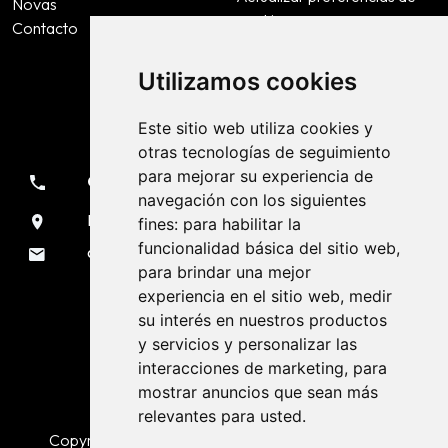
Novas
cookies
Contacto
Política de privacidade
Accesibilidade
Utilizamos cookies
Este sitio web utiliza cookies y
Contacto
otras tecnologías de seguimiento
para mejorar su experiencia de
981 133 051
navegación con los siguientes
Rúa Sendeiro, 7 Liáns - A Coruña
fines:
para habilitar la
funcionalidad básica del sitio web
,
oficina@voladurascarmona.es
para brindar una mejor
experiencia en el sitio web
,
medir
Séguenos nas redes sociais
su interés en nuestros productos
y servicios y personalizar las
interacciones de marketing
,
para
mostrar anuncios que sean más
relevantes para usted
.
Copyright © Voladuras Carmona. :tódolos dereitos