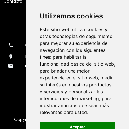
Contacto
Política de privacidade
Accesibilidade
Utilizamos cookies
Este sitio web utiliza cookies y
Contacto
otras tecnologías de seguimiento
para mejorar su experiencia de
981 133 051
navegación con los siguientes
Rúa Sendeiro, 7 Liáns - A Coruña
fines:
para habilitar la
funcionalidad básica del sitio web
,
oficina@voladurascarmona.es
para brindar una mejor
experiencia en el sitio web
,
medir
Séguenos nas redes sociais
su interés en nuestros productos
y servicios y personalizar las
interacciones de marketing
,
para
mostrar anuncios que sean más
relevantes para usted
.
Copyright © Voladuras Carmona. :tódolos dereitos
reservados
Aceptar