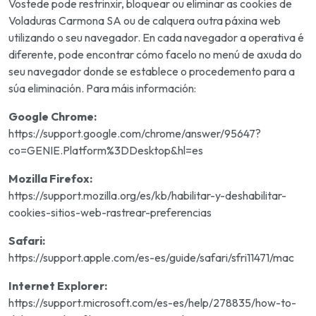
Vostede pode restrinxir, bloquear ou eliminar as cookies de
Voladuras Carmona SA ou de calquera outra páxina web
utilizando o seu navegador. En cada navegador a operativa é
diferente, pode encontrar cómo facelo no menú de axuda do
seu navegador donde se establece o procedemento para a
súa eliminación. Para máis información:
Google Chrome:
https://support.google.com/chrome/answer/95647?
co=GENIE.Platform%3DDesktop&hl=es
Mozilla Firefox:
https://support.mozilla.org/es/kb/habilitar-y-deshabilitar-
cookies-sitios-web-rastrear-preferencias
Safari:
https://support.apple.com/es-es/guide/safari/sfri11471/mac
Internet Explorer:
https://support.microsoft.com/es-es/help/278835/how-to-