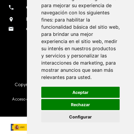
para mejorar su experiencia de
981 133 051
navegación con los siguientes
Rúa Sendeiro, 7 Liáns - A Coruña
fines:
para habilitar la
funcionalidad básica del sitio web
,
oficina@voladurascarmona.es
para brindar una mejor
experiencia en el sitio web
,
medir
Séguenos nas redes sociais
su interés en nuestros productos
y servicios y personalizar las
interacciones de marketing
,
para
mostrar anuncios que sean más
relevantes para usted
.
Copyright © Voladuras Carmona. :tódolos dereitos
reservados
Aceptar
Acceso al
canal de denuncias
: código de empresa
6QUG6R
Rechazar
Configurar