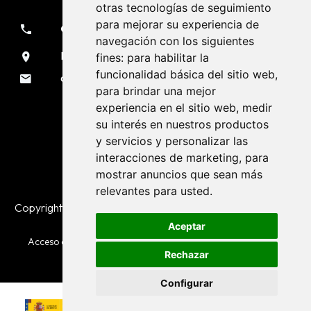
otras tecnologías de seguimiento
para mejorar su experiencia de
981 133 051
navegación con los siguientes
Rúa Sendeiro, 7 Liáns - A Coruña
fines:
para habilitar la
funcionalidad básica del sitio web
,
oficina@voladurascarmona.es
para brindar una mejor
experiencia en el sitio web
,
medir
Siguenos en RRSS
su interés en nuestros productos
y servicios y personalizar las
interacciones de marketing
,
para
mostrar anuncios que sean más
relevantes para usted
.
Copyright © Voladuras Carmona. 2026 todos los derechos
reservados
Aceptar
Acceso al
canal de denuncias
: código de empresa
6QUG6R
Rechazar
Configurar