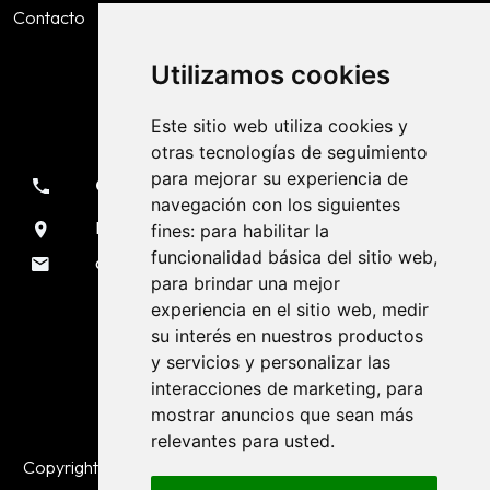
cookies
Contacto
Politica de privacidad
Accesibilidad
Utilizamos cookies
Este sitio web utiliza cookies y
Contacto
otras tecnologías de seguimiento
para mejorar su experiencia de
981 133 051
navegación con los siguientes
Rúa Sendeiro, 7 Liáns - A Coruña
fines:
para habilitar la
funcionalidad básica del sitio web
,
oficina@voladurascarmona.es
para brindar una mejor
experiencia en el sitio web
,
medir
Siguenos en RRSS
su interés en nuestros productos
y servicios y personalizar las
interacciones de marketing
,
para
mostrar anuncios que sean más
relevantes para usted
.
Copyright © Voladuras Carmona. 2026 todos los derechos